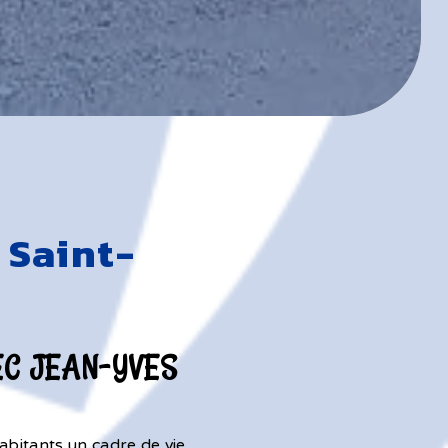
 Saint-
EC JEAN-YVES
abitants un cadre de vie