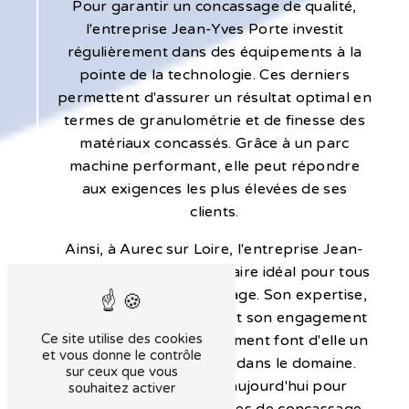
Pour garantir un concassage de qualité,
l'entreprise Jean-Yves Porte investit
régulièrement dans des équipements à la
pointe de la technologie. Ces derniers
permettent d'assurer un résultat optimal en
termes de granulométrie et de finesse des
matériaux concassés. Grâce à un parc
machine performant, elle peut répondre
aux exigences les plus élevées de ses
clients.
Ainsi, à Aurec sur Loire, l'entreprise Jean-
Yves Porte est le partenaire idéal pour tous
vos besoins en concassage. Son expertise,
son professionnalisme et son engagement
Ce site utilise des cookies
en faveur de l'environnement font d'elle un
et vous donne le contrôle
acteur incontournable dans le domaine.
sur ceux que vous
Contactez-nous dès aujourd'hui pour
souhaitez activer
bénéficier de nos services de concassage